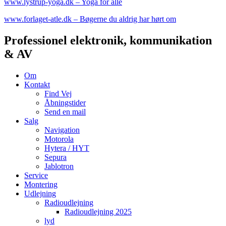
www.lystrup-yoga.dk – Yoga for alle
www.forlaget-atle.dk – Bøgerne du aldrig har hørt om
Professionel elektronik, kommunikation
& AV
Om
Kontakt
Find Vej
Åbningstider
Send en mail
Salg
Navigation
Motorola
Hytera / HYT
Sepura
Jablotron
Service
Montering
Udlejning
Radioudlejning
Radioudlejning 2025
lyd