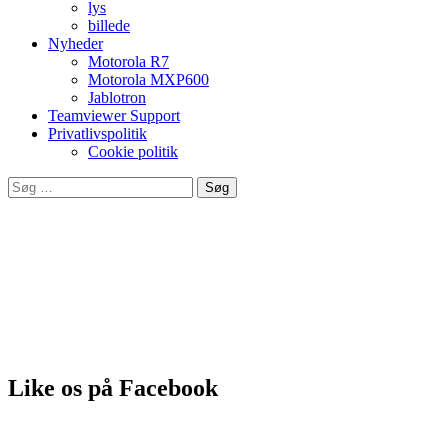
lys
billede
Nyheder
Motorola R7
Motorola MXP600
Jablotron
Teamviewer Support
Privatlivspolitik
Cookie politik
Søg
efter:
Leverandør af produkter fra bla.
Like os på Facebook