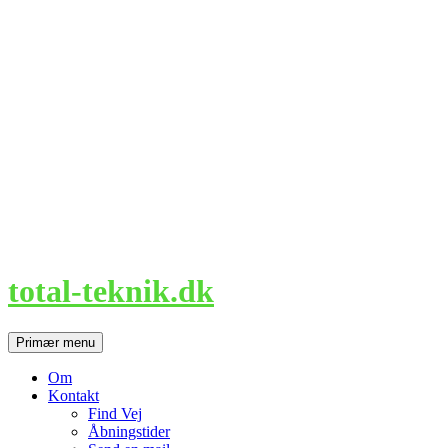
Hop
til
indhold
total-teknik.dk
Søg
Primær menu
Om
Kontakt
Find Vej
Åbningstider