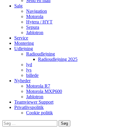
Send en mail
Salg
Navigation
Motorola
Hytera / HYT
Sepura
Jablotron
Service
Montering
Udlejning
Radioudlejning
Radioudlejning 2025
lyd
lys
billede
Nyheder
Motorola R7
Motorola MXP600
Jablotron
Teamviewer Support
Privatlivspolitik
Cookie politik
Søg
efter: