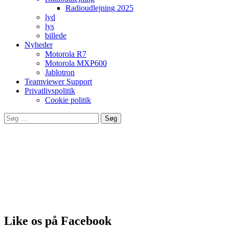
Radioudlejning 2025
lyd
lys
billede
Nyheder
Motorola R7
Motorola MXP600
Jablotron
Teamviewer Support
Privatlivspolitik
Cookie politik
Søg
efter:
Leverandør af produkter fra bla.
Like os på Facebook