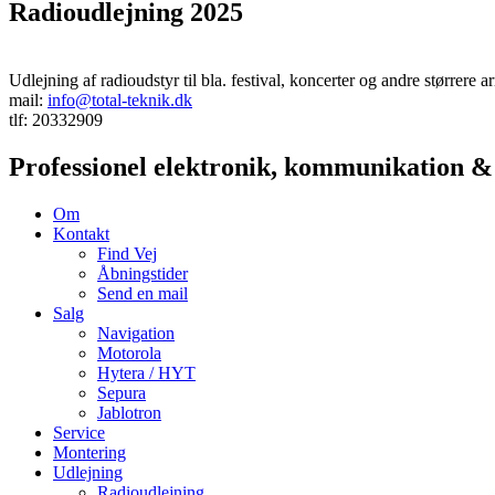
Radioudlejning 2025
Udlejning af radioudstyr til bla. festival, koncerter og andre størrer
mail:
info@total-teknik.dk
tlf: 20332909
Professionel elektronik, kommunikation 
Om
Kontakt
Find Vej
Åbningstider
Send en mail
Salg
Navigation
Motorola
Hytera / HYT
Sepura
Jablotron
Service
Montering
Udlejning
Radioudlejning