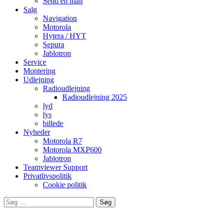
Send en mail
Salg
Navigation
Motorola
Hytera / HYT
Sepura
Jablotron
Service
Montering
Udlejning
Radioudlejning
Radioudlejning 2025
lyd
lys
billede
Nyheder
Motorola R7
Motorola MXP600
Jablotron
Teamviewer Support
Privatlivspolitik
Cookie politik
Søg
efter: