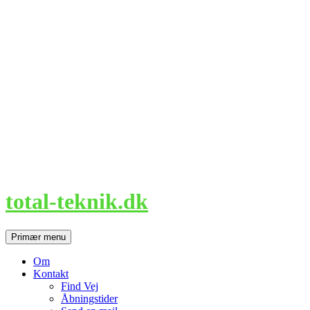
Hop
til
indhold
total-teknik.dk
Søg
Primær menu
Om
Kontakt
Find Vej
Åbningstider