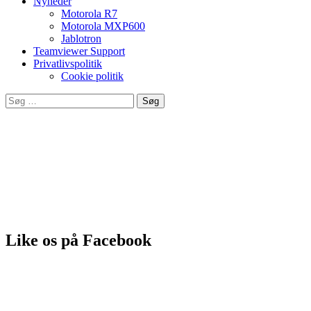
Nyheder
Motorola R7
Motorola MXP600
Jablotron
Teamviewer Support
Privatlivspolitik
Cookie politik
Søg
efter:
Leverandør af produkter fra bla.
Like os på Facebook