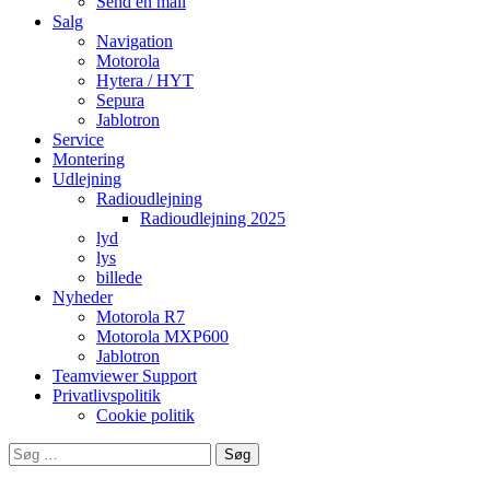
Send en mail
Salg
Navigation
Motorola
Hytera / HYT
Sepura
Jablotron
Service
Montering
Udlejning
Radioudlejning
Radioudlejning 2025
lyd
lys
billede
Nyheder
Motorola R7
Motorola MXP600
Jablotron
Teamviewer Support
Privatlivspolitik
Cookie politik
Søg
efter: