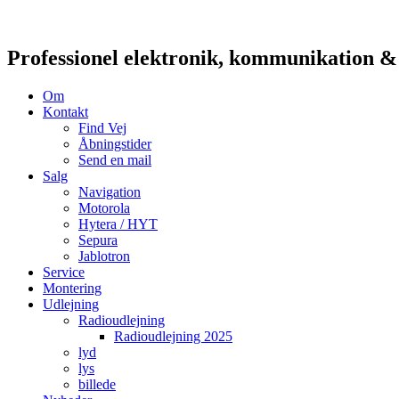
Professionel elektronik, kommunikation 
Om
Kontakt
Find Vej
Åbningstider
Send en mail
Salg
Navigation
Motorola
Hytera / HYT
Sepura
Jablotron
Service
Montering
Udlejning
Radioudlejning
Radioudlejning 2025
lyd
lys
billede