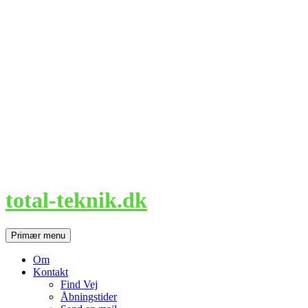
Hop
til
indhold
total-teknik.dk
Søg
Primær menu
Om
Kontakt
Find Vej
Åbningstider