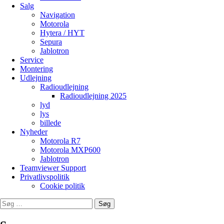
Salg
Navigation
Motorola
Hytera / HYT
Sepura
Jablotron
Service
Montering
Udlejning
Radioudlejning
Radioudlejning 2025
lyd
lys
billede
Nyheder
Motorola R7
Motorola MXP600
Jablotron
Teamviewer Support
Privatlivspolitik
Cookie politik
Søg
efter: