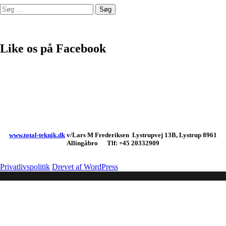
Søg
efter:
Leverandør af produkter fra bla.
Like os på Facebook
www.total-teknik.dk
v/Lars M Frederiksen Lystrupvej 13B, Lystrup 8961
Allingåbro Tlf: +45 20332909
Privatlivspolitik
Drevet af WordPress