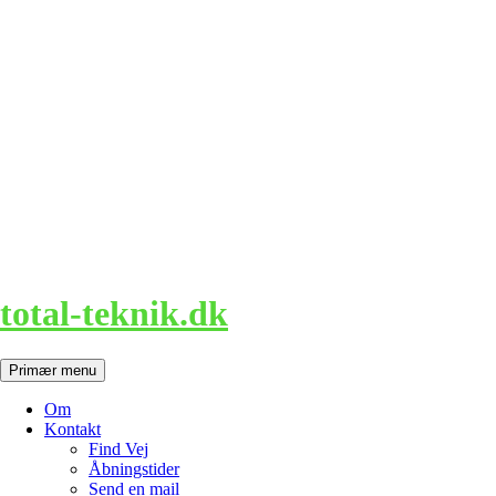
Hop
til
indhold
total-teknik.dk
Søg
Primær menu
Om
Kontakt
Find Vej
Åbningstider
Send en mail