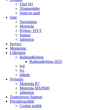
Find Vej
Åbningstider
Send en mail
Salg
Navigation
Motorola
Hytera / HYT
Sepura
Jablotron
Service
Montering
Udlejning
Radioudlejning
Radioudlejning 2025
lyd
lys
billede
Nyheder
Motorola R7
Motorola MXP600
Jablotron
Teamviewer Support
Privatlivspolitik
Cookie politik