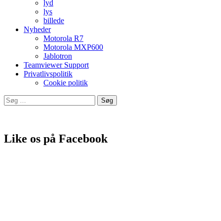
lyd
lys
billede
Nyheder
Motorola R7
Motorola MXP600
Jablotron
Teamviewer Support
Privatlivspolitik
Cookie politik
Søg
efter:
Leverandør af produkter fra bla.
Like os på Facebook