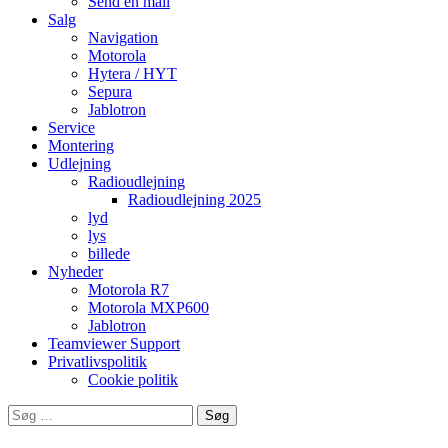
Send en mail
Salg
Navigation
Motorola
Hytera / HYT
Sepura
Jablotron
Service
Montering
Udlejning
Radioudlejning
Radioudlejning 2025
lyd
lys
billede
Nyheder
Motorola R7
Motorola MXP600
Jablotron
Teamviewer Support
Privatlivspolitik
Cookie politik
Søg
efter: