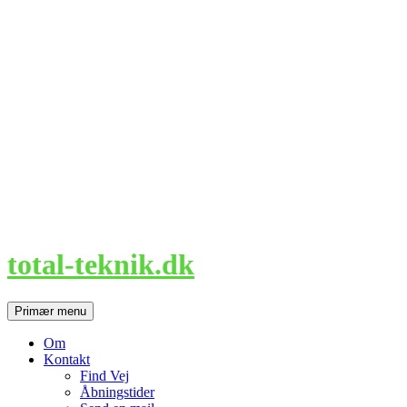
Hop
til
indhold
total-teknik.dk
Søg
Primær menu
Om
Kontakt
Find Vej
Åbningstider