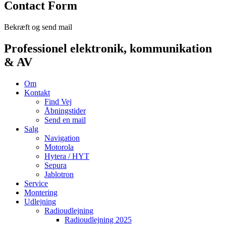
Contact Form
Bekræft og send mail
Professionel elektronik, kommunikation
& AV
Om
Kontakt
Find Vej
Åbningstider
Send en mail
Salg
Navigation
Motorola
Hytera / HYT
Sepura
Jablotron
Service
Montering
Udlejning
Radioudlejning
Radioudlejning 2025