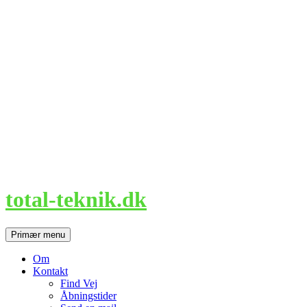
Hop
til
indhold
total-teknik.dk
Søg
Primær menu
Om
Kontakt
Find Vej
Åbningstider