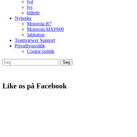
lyd
lys
billede
Nyheder
Motorola R7
Motorola MXP600
Jablotron
Teamviewer Support
Privatlivspolitik
Cookie politik
Søg
efter:
Leverandør af produkter fra bla.
Like os på Facebook