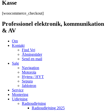
Kasse
[woocommerce_checkout]
Professionel elektronik, kommunikation
& AV
Om
Kontakt
Find Vej
Åbningstider
Send en mail
Salg
Navigation
Motorola
Hytera / HYT
Sepura
Jablotron
Service
Montering
Udlejning
Radioudlejning
Radioudlejning 2025