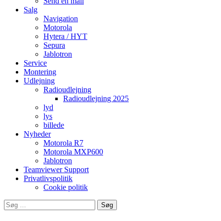
Send en mail
Salg
Navigation
Motorola
Hytera / HYT
Sepura
Jablotron
Service
Montering
Udlejning
Radioudlejning
Radioudlejning 2025
lyd
lys
billede
Nyheder
Motorola R7
Motorola MXP600
Jablotron
Teamviewer Support
Privatlivspolitik
Cookie politik
Søg
efter: