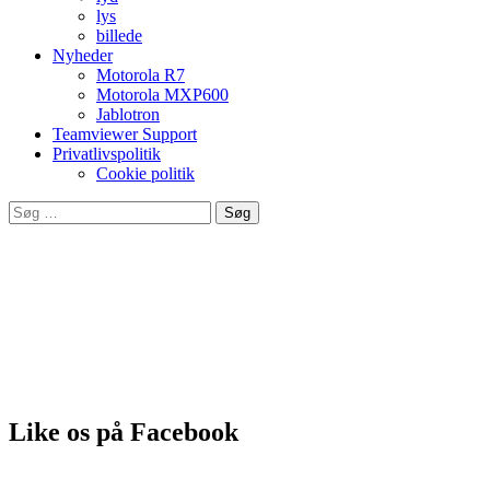
lys
billede
Nyheder
Motorola R7
Motorola MXP600
Jablotron
Teamviewer Support
Privatlivspolitik
Cookie politik
Søg
efter:
Leverandør af produkter fra bla.
Like os på Facebook