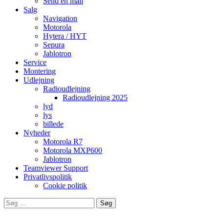
Send en mail
Salg
Navigation
Motorola
Hytera / HYT
Sepura
Jablotron
Service
Montering
Udlejning
Radioudlejning
Radioudlejning 2025
lyd
lys
billede
Nyheder
Motorola R7
Motorola MXP600
Jablotron
Teamviewer Support
Privatlivspolitik
Cookie politik
Søg
efter: