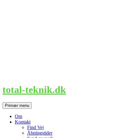
Hop
til
indhold
total-teknik.dk
Søg
Primær menu
Om
Kontakt
Find Vej
Åbningstider